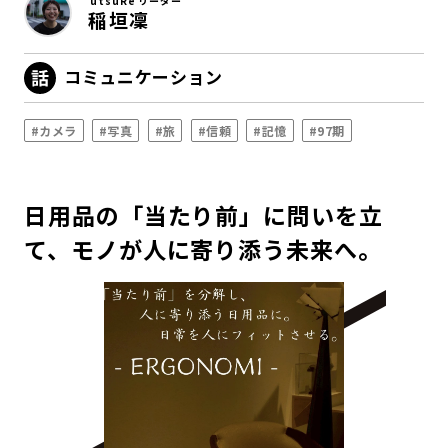
utsuRe リーダー
稲垣凜
コミュニケーション
#カメラ
#写真
#旅
#信頼
#記憶
#97期
日用品の「当たり前」に問いを立
て、モノが人に寄り添う未来へ。