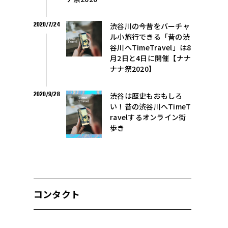
2020/7/24
渋谷川の今昔をバーチャ
ル小旅行できる「昔の渋
谷川へTimeTravel」は8
月2日と4日に開催【ナナ
ナナ祭2020】
2020/9/28
渋谷は歴史もおもしろ
い！昔の渋谷川へTimeT
ravelするオンライン街
歩き
よ
コンタクト