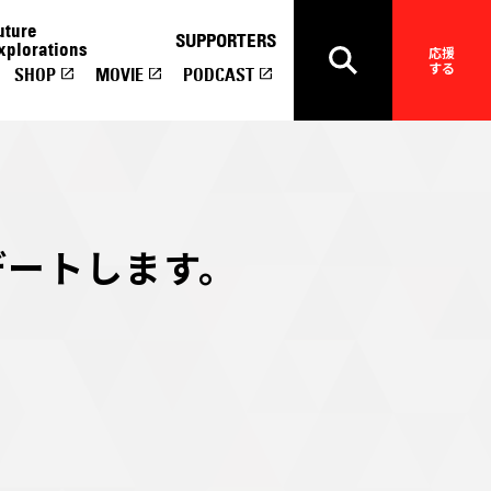
uture
SUPPORTERS
xplorations
応援
する
SHOP
MOVIE
PODCAST
デートします。