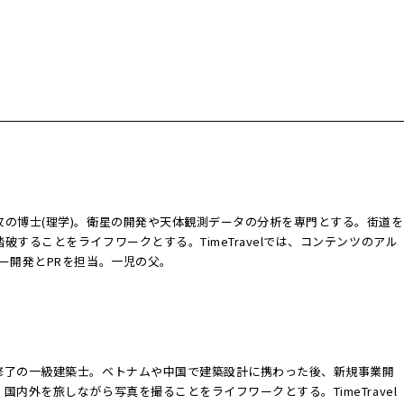
の博士(理学)。衛星の開発や天体観測データの分析を専門とする。街道を
することをライフワークとする。TimeTravelでは、コンテンツのアル
ー開発とPRを担当。一児の父。
修了の一級建築士。ベトナムや中国で建築設計に携わった後、新規事業開
内外を旅しながら写真を撮ることをライフワークとする。TimeTravel