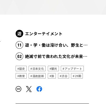
エンターテイメント
遊・学・働は溶け合い、野生と創造性がむき出しになる
絶滅寸前で救われた文化が未来の豊かさの源泉になる
#歴史
#日本文化
#観光
#アップデート
#教育
#温故創新
#旅
#渋谷
#29期