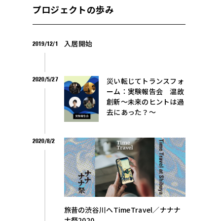
プロジェクトの歩み
入居開始
2019/12/1
2020/5/27
災い転じてトランスフォ
ーム：実験報告会 温故
創新〜未来のヒントは過
去にあった？〜
2020/8/2
旅昔の渋谷川へTimeTravel／ナナナ
ナ祭2020