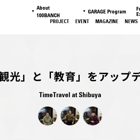
About
F
GARAGE Program
E
100BANCH
PROJECT
EVENT
MAGAZINE
NEWS
観光」と「教育」をアップ
TimeTravel at Shibuya