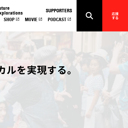
uture
SUPPORTERS
xplorations
応援
する
SHOP
MOVIE
PODCAST
カルを実現する。