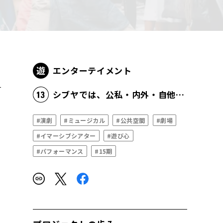
エンターテイメント
シブヤでは、公私・内外・自他などあらゆる境界が消滅する
#演劇
#ミュージカル
#公共空間
#劇場
#イマーシブシアター
#遊び心
#パフォーマンス
#15期