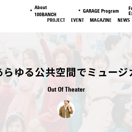
About
F
GARAGE Program
E
100BANCH
PROJECT
EVENT
MAGAZINE
NEWS
あらゆる公共空間でミュージ
Out Of Theater