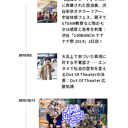
に昇華された昆虫食、渋
谷街歩きホラーツアー、
宇宙体感フェス、親子で
STEAM教育など雨の七
夕は感覚と思考を刺激：
渋谷「100BANCH ナナ
ナナ祭 2019」2日目！
2019/9/2
大炎上で気づいた表現に
対する不寛容さ……エン
タメで社会の空気を変え
るOut Of Theaterの決
意：Out Of Theater 広
屋佑規
2019/10/11