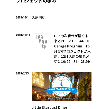
プロジェクトの歩み
入居開始
2018/10/1
2018/10/17
U35の次世代が描く未
来とはー？100BANCH
Garage Program、10
月は6プロジェクトが入
居。12月入居の応募〆
切は10/22（月）23:59
2019/7/13
Little Stardust Diner