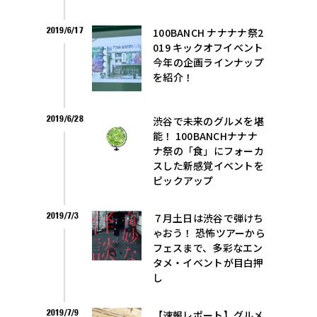
2019/6/17
100BANCH ナナナナ祭2
019 キックオフイベント
今年の企画ラインナップ
を紹介！
2019/6/28
渋谷で未来のグルメを堪
能！ 100BANCHナナナ
ナ祭の「食」にフォーカ
スした新感覚イベントを
ピックアップ
2019/7/3
７月土日は渋谷で弾けち
ゃおう！ 恐怖ツアーから
フェスまで、多彩なエン
タメ・イベントが目白押
し
2019/7/9
​【速報レポート】グルメ