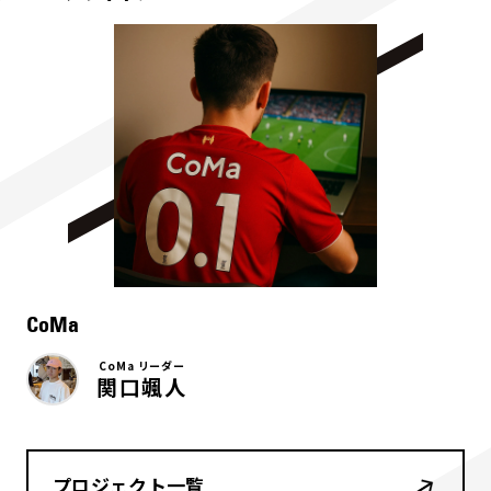
CoMa
CoMa リーダー
関口颯人
プロジェクト一覧