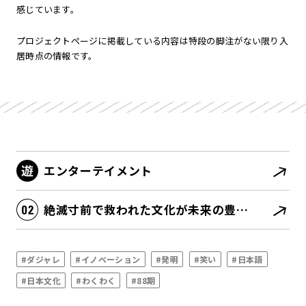
感じています。
プロジェクトページに掲載している内容は特段の脚注がない限り入
居時点の情報です。
エンターテイメント
絶滅寸前で救われた文化が未来の豊かさの源泉になる
#ダジャレ
#イノベーション
#発明
#笑い
#日本語
#日本文化
#わくわく
#88期