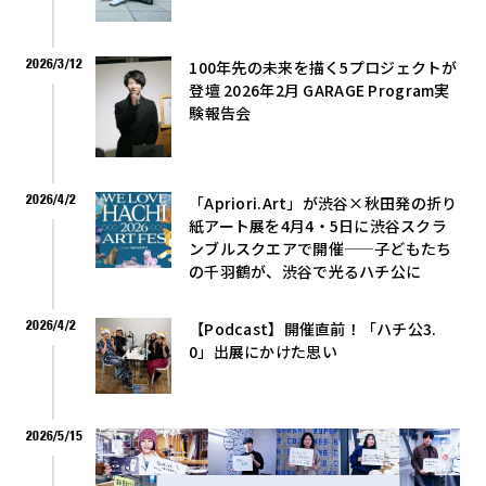
2026/3/12
100年先の未来を描く5プロジェクトが
登壇 2026年2月 GARAGE Program実
験報告会
2026/4/2
「Apriori.Art」が渋谷×秋田発の折り
紙アート展を4月4・5日に渋谷スクラ
ンブルスクエアで開催——子どもたち
の千羽鶴が、渋谷で光るハチ公に
2026/4/2
【Podcast】開催直前！「ハチ公3.
0」出展にかけた思い
2026/5/15