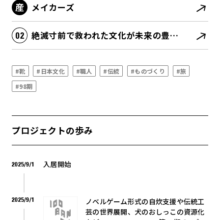
メイカーズ
絶滅寸前で救われた文化が未来の豊かさの源泉になる
#靴
#日本文化
#職人
#伝統
#ものづくり
#旅
#98期
プロジェクトの歩み
入居開始
2025/9/1
2025/9/1
ノベルゲーム形式の自炊支援や伝統工
芸の世界展開、犬のおしっこの資源化