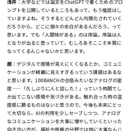
浅井
：大学などでは論文をChatGPTで書くためのプロ
ンプトを公開しているところもあって、もう推奨はし
ていますよね。そうするとどんどん均質化されていく
だろうから、どこに個々の余白があるんだろう、って
思います。でも「人間味がある」のは序論。序論は人
となりが出ると思っていて、むしろあそここそ本質に
なってくるんじゃないかと思います。
趙
：デジタルで感情が見えにくくなるとか、コミュニ
ケーションが綺麗に見えすぎるっていう課題はあるな
と思います。100BANCHの合宿みたいなアナログの密
度——「久しぶりに人と話した！」っていう時間でし
か出てこない感情や気づきがある。触れ合った時の温
度感に勝るものはないと思うので、今後も未来にとっ
て大切なら、AIの利用を少しセーブしつつ、アナログ
なコミュニケーションを大事に増やしていくといった
向き合い方が、福祉や医療の分野では特に大事なんじ