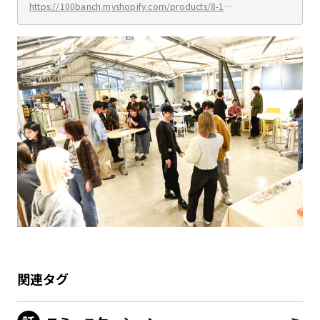
ANCH BOOK」は2024年7月〜2025年7月までの活
https://100banch.myshopify.com/products/8-10
動を収録しています。 100BANCHの運営に欠かせな
0banch-book
い場の根本と視座を定めた7つの原理が実体化した
エピソードを紹介する「100BANCHの7原理」をは
じめ、日々「未来をつくる実験」に取り組む GARA
GE Programの採択プロジェクトの中から25プロジ
ェクトを紹介した「未来の実験」を掲載。 その他に
も、「渋谷未来博」というコンセプトを掲げ、多様
な未来を一堂に体験できる博覧会として、近隣の方
を巻き込んで盛り上がりを見せた「ナナナナ祭」、
日本最大級のアートと
関連タグ