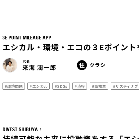
3E POINT MILEAGE APP
エシカル・環境・エコの３Eポイント
代表
クラシ
來海 潤一郎
#環境問題
#エシカル
#SDGs
#渋谷
#高校生
#サスティナブ
DIVEST SHIBUYA！
持続可能な未来に投融資をする「エ