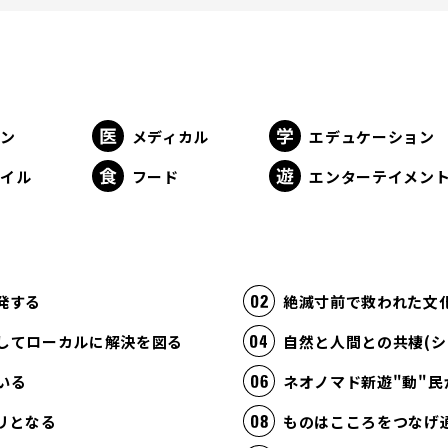
ョン
メディカル
エデュケーション
タイル
フード
エンターテイメン
発する
絶滅寸前で救われた文
してローカルに解決を図る
自然と人間との共棲(シ
いる
ネオノマド新遊"動"民
リとなる
ものはこころをつなげ