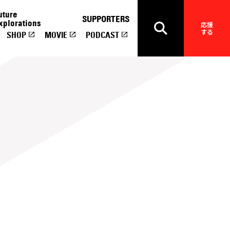
uture
SUPPORTERS
xplorations
応援
する
SHOP
MOVIE
PODCAST