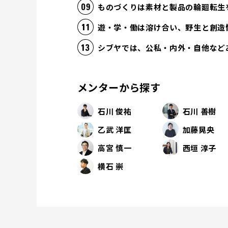
ものづくりは素材と製品の輪廻転生
遊・学・働は溶け合い、野生と創造
シブヤでは、公私・内外・自他など
メンターから探す
石川 俊祐
石川 善樹
乙武 洋匡
加藤晃央
高宮 慎一
西垣 淳子
横石 崇