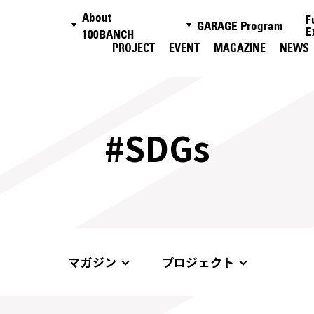
About
F
GARAGE Program
E
100BANCH
PROJECT
EVENT
MAGAZINE
NEWS
#SDGs
マガジン
プロジェクト