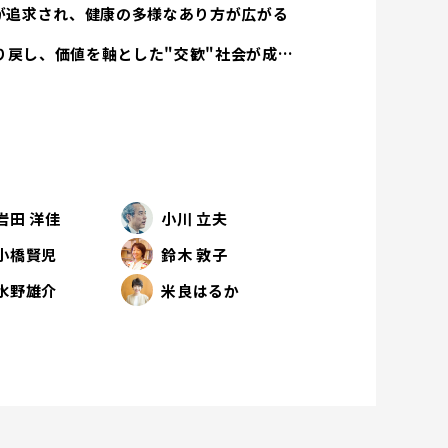
方が追求され、健康の多様なあり方が広がる
経済活動は人間性を取り戻し、価値を軸とした"交歓"社会が成立する
岩田 洋佳
小川 立夫
小橋賢児
鈴木 敦子
水野雄介
米良はるか