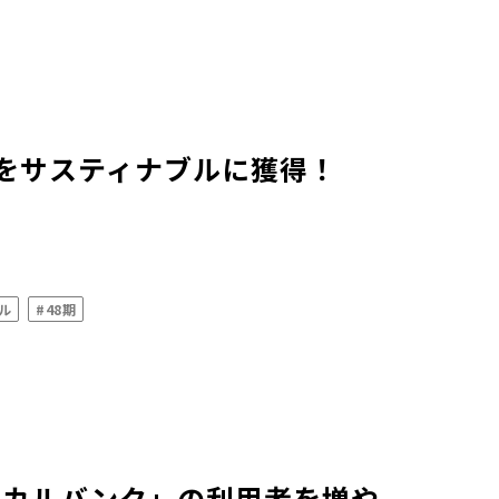
をサスティナブルに獲得！
ル
#48期
シカルバンク」の利用者を増や