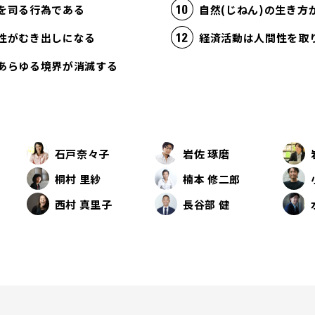
を司る行為である
自然(じねん)の生き
性がむき出しになる
あらゆる境界が消滅する
石戸奈々子
岩佐 琢磨
桐村 里紗
楠本 修二郎
西村 真里子
長谷部 健