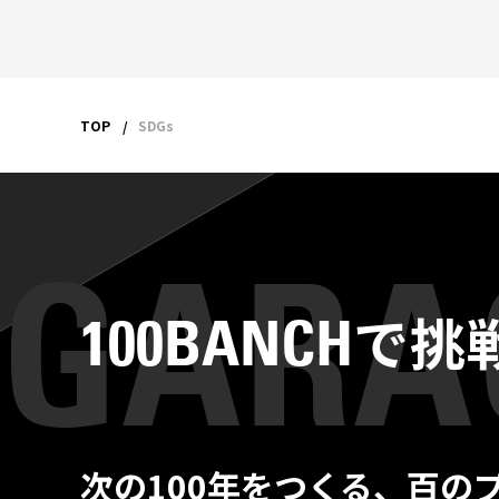
TOP
SDGs
で挑
100BANCH
次の100年をつくる、百の