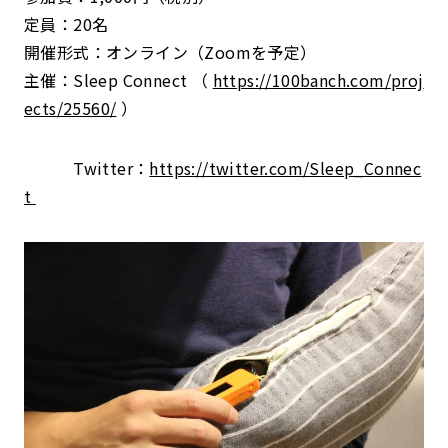
定員：20名
開催形式：オンライン（Zoomを予定）
主催：Sleep Connect （
https://100banch.com/proj
ects/25560/
）
Twitter：
https://twitter.com/Sleep_Connec
t