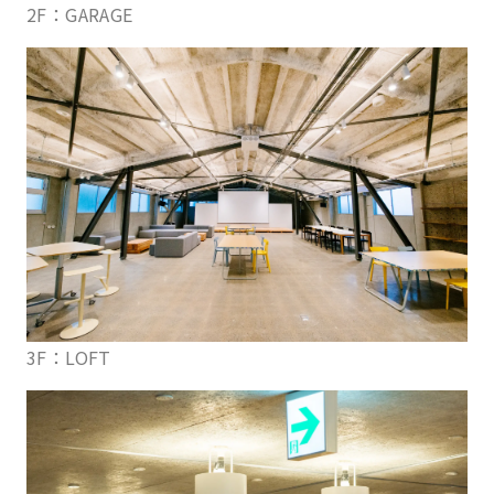
2F：GARAGE
3F：LOFT