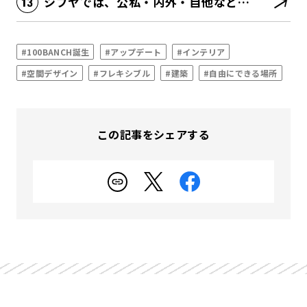
シブヤでは、公私・内外・自他などあらゆる境界が消滅する
#100BANCH誕生
#アップデート
#インテリア
#空間デザイン
#フレキシブル
#建築
#自由にできる場所
この記事をシェアする