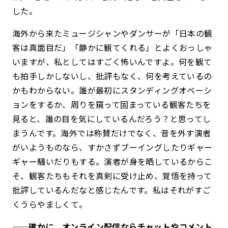
した。
海外から来たミュージシャンやダンサーが「日本の観
客は真面目だ」「静かに観てくれる」とよくおっしゃ
いますが、私としてはすごく怖いんですよ。何を観て
も拍手しかしないし、批評もなく、何を考えているの
かもわからない。誰が最初にスタンディングオベーシ
ョンをするか、周りを窺って固まっている観客たちを
見ると、誰の目を気にしているんだろう？と思ってし
まうんです。
海外では
称賛だけでなく、音を外す演者
がいようものなら、すかさずブーイングしたりギャー
ギャー騒いだりもする。演者が身を晒しているからこ
そ、観客たちもそれを真剣に受け止め、覚悟を持って
批評しているんだなと感じたんです。私はそれがすご
くうらやましくて。
——確かに、オンライン配信ならチャットやコメント