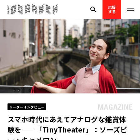
応援
する
リーダーインタビュー
スマホ時代にあえてアナログな鑑賞体
験を——「TinyTheater」：ソーズビ
ー・キャメロン