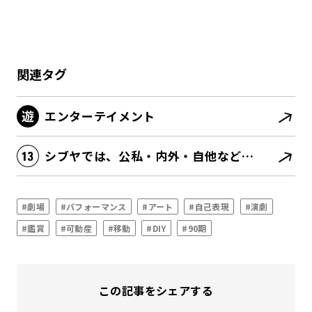
関連タグ
エンターテイメント
シブヤでは、公私・内外・自他などあらゆる境界が消滅する
#劇場
#パフォーマンス
#アート
#自己表現
#演劇
#鑑賞
#可動産
#移動
#DIY
#90期
この記事をシェアする