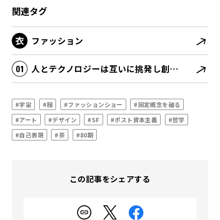
関連タグ
ファッション
人とテクノロジーは互いに挑発し創発する
#宇宙
#服
#ファッションショー
#固定概念を破る
#アート
#デザイン
#SF
#ポスト資本主義
#哲学
#自己表現
#茶
#80期
この記事をシェアする