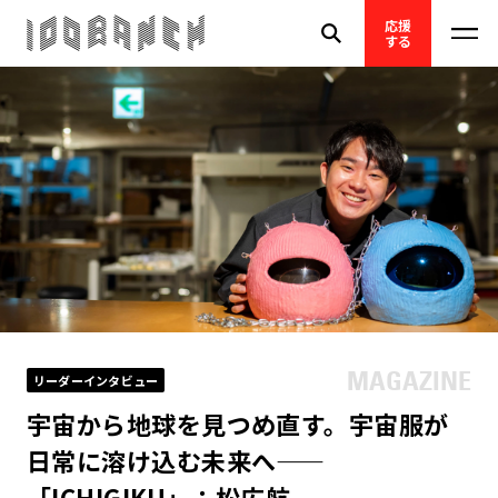
応援
する
リーダーインタビュー
宇宙から地球を見つめ直す。宇宙服が
日常に溶け込む未来へ——
「ICHIGIKU」：松広航