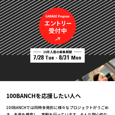
10月入居の募集期間
7/28
8/31
Tue -
Mon
100BANCHを応援したい人へ
100BANCHでは同時多発的に様々なプロジェクトがうごめ
き、未来を模索し、実験を行っています。そんな野心的な