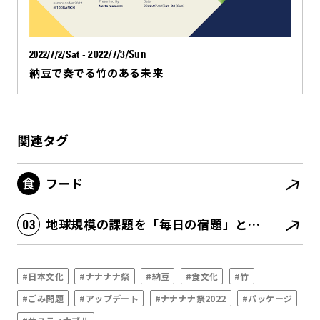
2022/7/3/Sun
2022/7/2/Sat
-
納豆で奏でる竹のある未来
関連タグ
フード
地球規模の課題を「毎日の宿題」としてローカルに解決を図る
#日本文化
#ナナナナ祭
#納豆
#食文化
#竹
#ごみ問題
#アップデート
#ナナナナ祭2022
#パッケージ