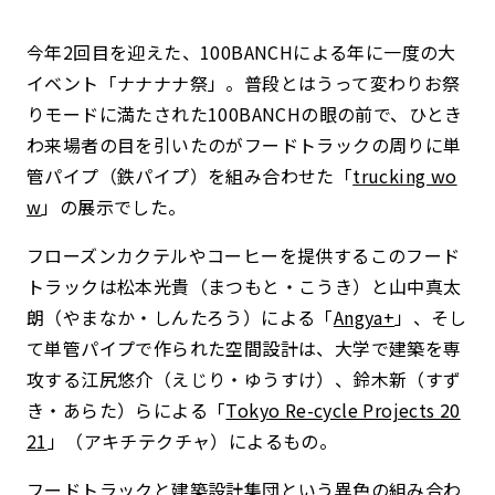
今年2回目を迎えた、100BANCHによる年に一度の大
イベント「ナナナナ祭」。普段とはうって変わりお祭
りモードに満たされた100BANCHの眼の前で、ひとき
わ来場者の目を引いたのがフードトラックの周りに単
管パイプ（鉄パイプ）を組み合わせた「
trucking wo
w
」の展示でした。
フローズンカクテルやコーヒーを提供するこのフード
トラックは松本光貴（まつもと・こうき）と山中真太
朗（やまなか・しんたろう）による「
Angya+
」、そし
て単管パイプで作られた空間設計は、大学で建築を専
攻する江尻悠介（えじり・ゆうすけ）、鈴木新（すず
き・あらた）らによる「
Tokyo Re-cycle Projects 20
21
」（アキチテクチャ）によるもの。
フードトラックと建築設計集団という異色の組み合わ