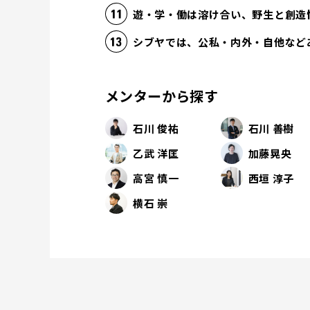
遊・学・働は溶け合い、野生と創造
シブヤでは、公私・内外・自他など
メンターから探す
石川 俊祐
石川 善樹
乙武 洋匡
加藤晃央
高宮 慎一
西垣 淳子
横石 崇