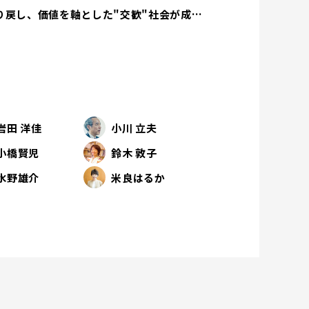
経済活動は人間性を取り戻し、価値を軸とした"交歓"社会が成立する
岩田 洋佳
小川 立夫
小橋賢児
鈴木 敦子
水野雄介
米良はるか