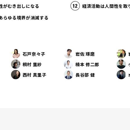
性がむき出しになる
あらゆる境界が消滅する
石戸奈々子
岩佐 琢磨
桐村 里紗
楠本 修二郎
西村 真里子
長谷部 健