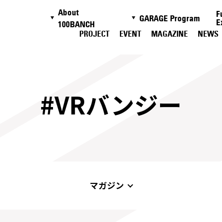
About
F
GARAGE Program
E
100BANCH
PROJECT
EVENT
MAGAZINE
NEWS
#VRバンジー
マガジン