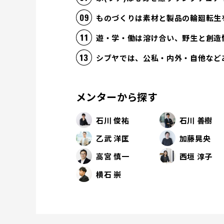
ものづくりは素材と製品の輪廻転生
遊・学・働は溶け合い、野生と創造
シブヤでは、公私・内外・自他など
メンターから探す
石川 俊祐
石川 善樹
乙武 洋匡
加藤晃央
高宮 慎一
西垣 淳子
横石 崇