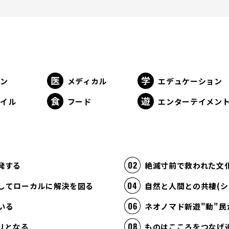
ョン
メディカル
エデュケーション
タイル
フード
エンターテイメン
発する
絶滅寸前で救われた文
してローカルに解決を図る
自然と人間との共棲(シ
いる
ネオノマド新遊"動"民
リとなる
ものはこころをつなげ