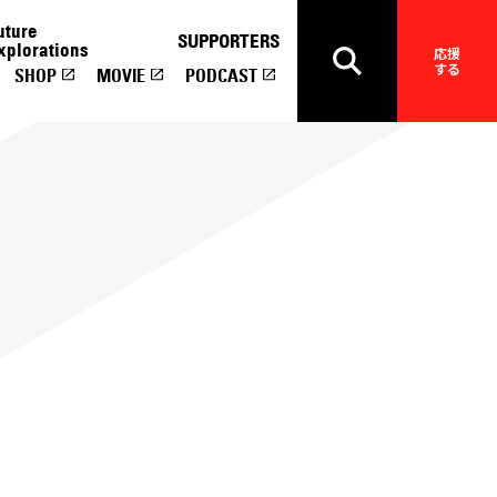
uture
SUPPORTERS
xplorations
応援
する
SHOP
MOVIE
PODCAST