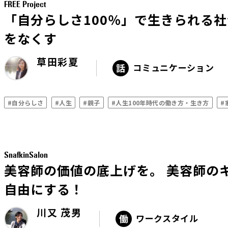
FREE Project
「自分らしさ100％」で生きられる
をなくす
草田彩夏
コミュニケーション
#自分らしさ
#人生
#親子
#人生100年時代の働き方・生き方
#
SnafkinSalon
美容師の価値の底上げを。 美容師の
自由にする！
川又 茂男
ワークスタイル