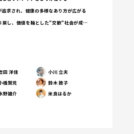
方が追求され、健康の多様なあり方が広がる
経済活動は人間性を取り戻し、価値を軸とした"交歓"社会が成立する
岩田 洋佳
小川 立夫
小橋賢児
鈴木 敦子
水野雄介
米良はるか