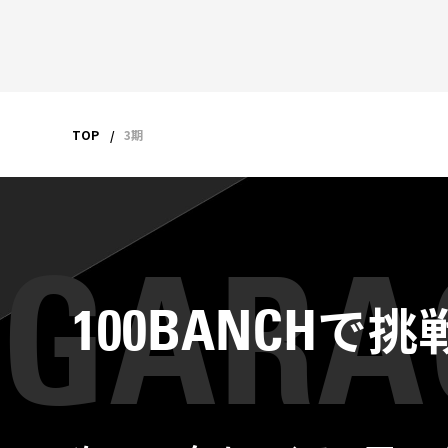
TOP
3期
で挑
100BANCH