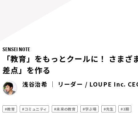
SENSEI NOTE
「教育」をもっとクールに！ さまざ
差点」を作る
浅谷治希 │ リーダー / LOUPE Inc. CEO
#教育
#コミュニティ
#未来の教育
#学ぶ場
#先生
#3期