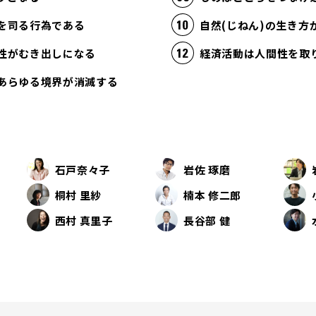
を司る行為である
自然(じねん)の生き
性がむき出しになる
あらゆる境界が消滅する
石戸奈々子
岩佐 琢磨
桐村 里紗
楠本 修二郎
西村 真里子
長谷部 健