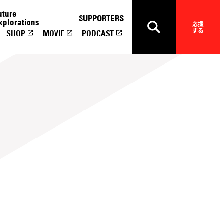
uture
SUPPORTERS
xplorations
応援
する
SHOP
MOVIE
PODCAST