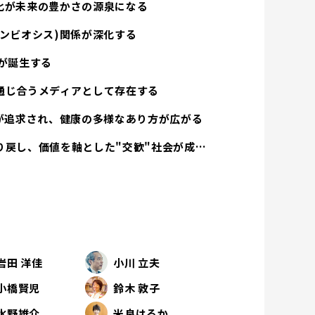
化が未来の豊かさの源泉になる
ンビオシス)関係が深化する
が誕生する
通じ合うメディアとして存在する
方が追求され、健康の多様なあり方が広がる
経済活動は人間性を取り戻し、価値を軸とした"交歓"社会が成立する
岩田 洋佳
小川 立夫
小橋賢児
鈴木 敦子
水野雄介
米良はるか