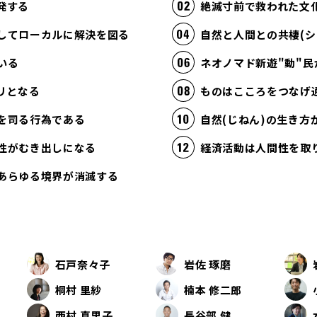
発する
絶滅寸前で救われた文
してローカルに解決を図る
自然と人間との共棲(シ
いる
ネオノマド新遊"動"民
リとなる
ものはこころをつなげ
を司る行為である
自然(じねん)の生き
性がむき出しになる
あらゆる境界が消滅する
石戸奈々子
岩佐 琢磨
桐村 里紗
楠本 修二郎
西村 真里子
長谷部 健