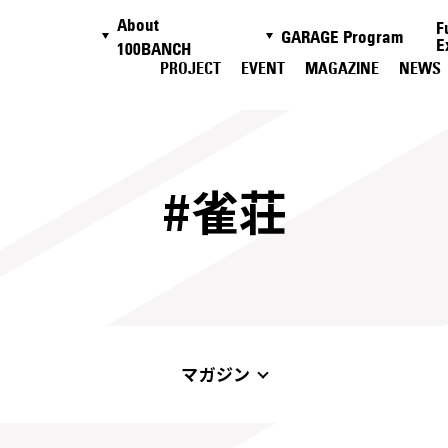
About
F
GARAGE Program
E
100BANCH
PROJECT
EVENT
MAGAZINE
NEWS
#雀荘
マガジン