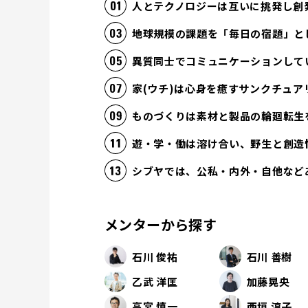
人とテクノロジーは互いに挑発し創
地球規模の課題を「毎日の宿題」と
異質同士でコミュニケーションして
家(ウチ)は心身を癒すサンクチュア
ものづくりは素材と製品の輪廻転生
遊・学・働は溶け合い、野生と創造
シブヤでは、公私・内外・自他など
メンターから探す
石川 俊祐
石川 善樹
乙武 洋匡
加藤晃央
高宮 慎一
西垣 淳子