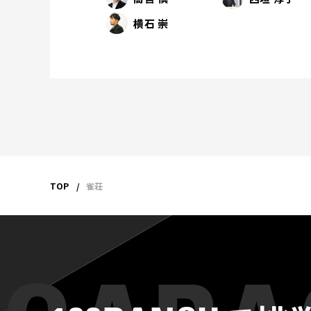
横石 崇
TOP
雀荘