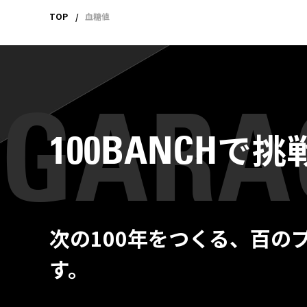
TOP
血糖値
で挑
100BANCH
次の100年をつくる、百の
す。