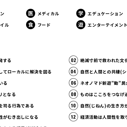
ョン
メディカル
エデュケーション
タイル
フード
エンターテイメン
発する
絶滅寸前で救われた文
してローカルに解決を図る
自然と人間との共棲(シ
いる
ネオノマド新遊"動"民
リとなる
ものはこころをつなげ
を司る行為である
自然(じねん)の生き
性がむき出しになる