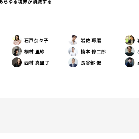
あらゆる境界が消滅する
石戸奈々子
岩佐 琢磨
桐村 里紗
楠本 修二郎
西村 真里子
長谷部 健