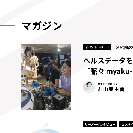
マガジン
2023/8/2
イベントレポート
ヘルスデータを
「脈々 myak
Written by
丸山亜由美
リーダーインタビュー
センパ