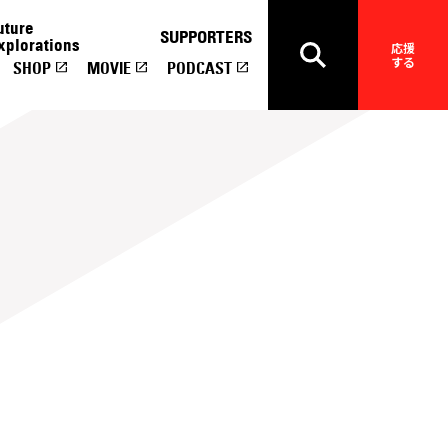
uture
SUPPORTERS
xplorations
応援
する
SHOP
MOVIE
PODCAST