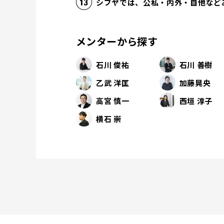
シブヤでは、公私・内外・自他など
メンターから探す
石川 俊祐
石川 善樹
乙武 洋匡
加藤晃央
高宮 慎一
西垣 淳子
横石 崇