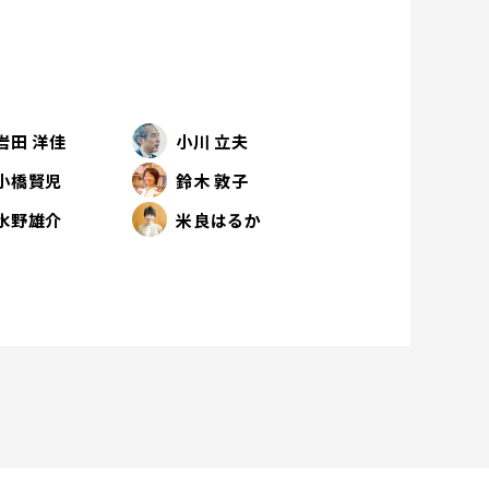
岩田 洋佳
小川 立夫
小橋賢児
鈴木 敦子
水野雄介
米良はるか