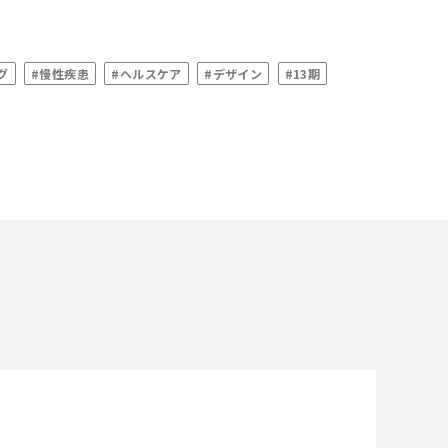
グ
#慢性疾患
#ヘルスケア
#デザイン
#13期