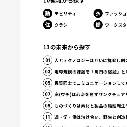
10領域から探す
モビリティ
ファッシ
クラシ
ワークス
13の未来から探す
人とテクノロジーは互いに挑発し創
地球規模の課題を「毎日の宿題」と
異質同士でコミュニケーションして
家(ウチ)は心身を癒すサンクチュア
ものづくりは素材と製品の輪廻転生
遊・学・働は溶け合い、野生と創造