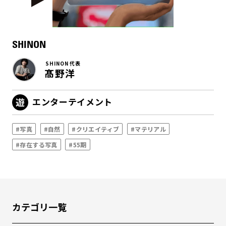
SHINON
SHINON 代表
髙野洋
エンターテイメント
#写真
#自然
#クリエイティブ
#マテリアル
#存在する写真
#55期
カテゴリ一覧