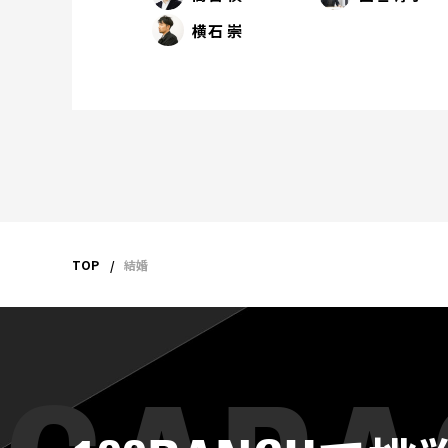
横石 崇
TOP
結婚