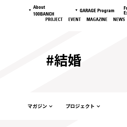
About
F
GARAGE Program
E
100BANCH
PROJECT
EVENT
MAGAZINE
NEWS
#結婚
マガジン
プロジェクト