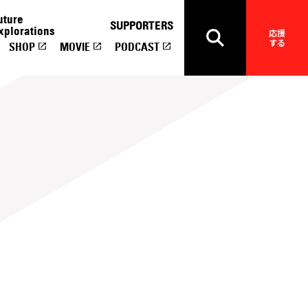
uture
SUPPORTERS
xplorations
応援
する
SHOP
MOVIE
PODCAST