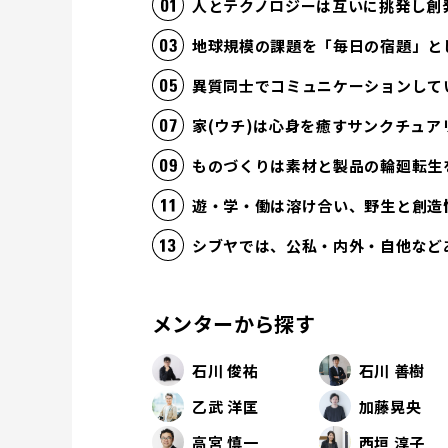
人とテクノロジーは互いに挑発し創
地球規模の課題を「毎日の宿題」と
異質同士でコミュニケーションして
家(ウチ)は心身を癒すサンクチュア
ものづくりは素材と製品の輪廻転生
遊・学・働は溶け合い、野生と創造
シブヤでは、公私・内外・自他など
メンターから探す
石川 俊祐
石川 善樹
乙武 洋匡
加藤晃央
高宮 慎一
西垣 淳子