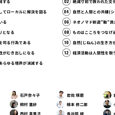
発する
絶滅寸前で救われた文
してローカルに解決を図る
自然と人間との共棲(シ
いる
ネオノマド新遊"動"民
リとなる
ものはこころをつなげ
を司る行為である
自然(じねん)の生き
性がむき出しになる
あらゆる境界が消滅する
石戸奈々子
岩佐 琢磨
桐村 里紗
楠本 修二郎
西村 真里子
長谷部 健