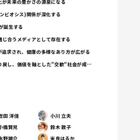
化が未来の豊かさの源泉になる
ンビオシス)関係が深化する
が誕生する
通じ合うメディアとして存在する
方が追求され、健康の多様なあり方が広がる
経済活動は人間性を取り戻し、価値を軸とした"交歓"社会が成立する
岩田 洋佳
小川 立夫
小橋賢児
鈴木 敦子
水野雄介
米良はるか