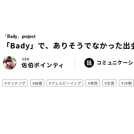
『Bady』project
「Bady」で、ありそうでなかった出
CEO
コミュニケーシ
佐伯ポインティ
#マッチング
#結婚
#ウェルビーイング
#家族
#恋愛
#28期