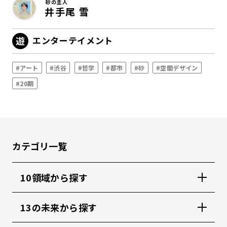
砂の主人
井手尾 雪
エンターテイメント
#アート
#渋谷
#哲学
#都市
#砂
#空間デザイン
#20期
カテゴリ一覧
10領域から探す
13の未来から探す