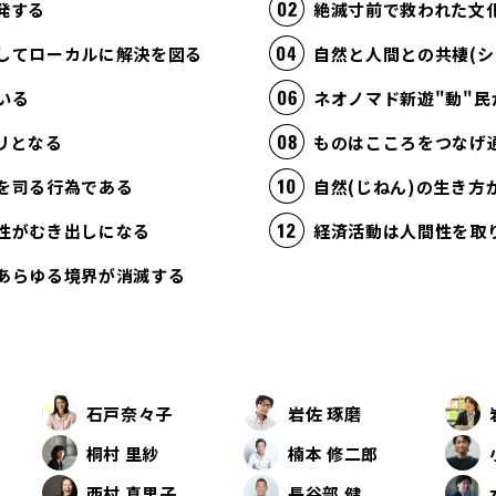
発する
絶滅寸前で救われた文
してローカルに解決を図る
自然と人間との共棲(シ
いる
ネオノマド新遊"動"民
リとなる
ものはこころをつなげ
を司る行為である
自然(じねん)の生き
性がむき出しになる
あらゆる境界が消滅する
石戸奈々子
岩佐 琢磨
桐村 里紗
楠本 修二郎
西村 真里子
長谷部 健