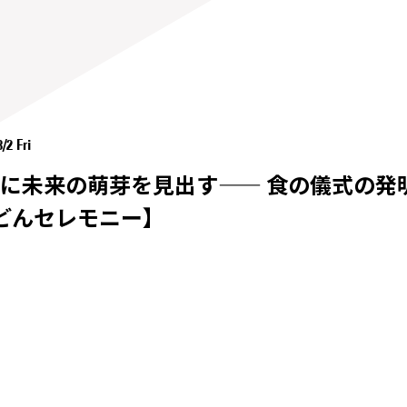
/2 Fri
に未来の萌芽を見出す—— 食の儀式の発
うどんセレモニー】