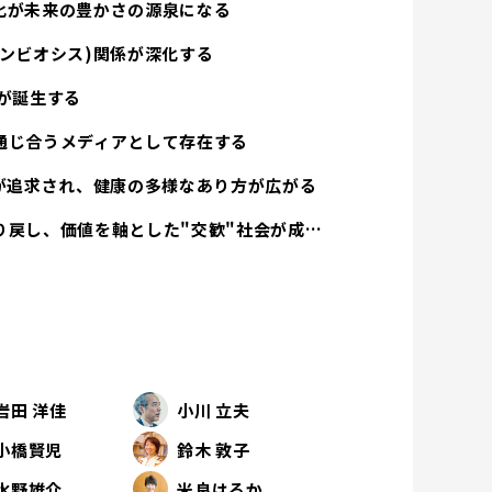
化が未来の豊かさの源泉になる
ンビオシス)関係が深化する
が誕生する
通じ合うメディアとして存在する
方が追求され、健康の多様なあり方が広がる
経済活動は人間性を取り戻し、価値を軸とした"交歓"社会が成立する
岩田 洋佳
小川 立夫
小橋賢児
鈴木 敦子
水野雄介
米良はるか