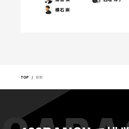
横石 崇
TOP
奇祭