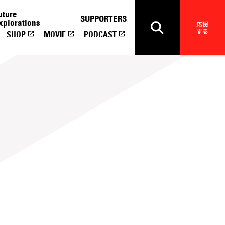
uture
SUPPORTERS
xplorations
応援
する
SHOP
MOVIE
PODCAST