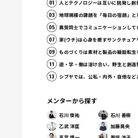
人とテクノロジーは互いに挑発し創
地球規模の課題を「毎日の宿題」と
異質同士でコミュニケーションして
家(ウチ)は心身を癒すサンクチュア
ものづくりは素材と製品の輪廻転生
遊・学・働は溶け合い、野生と創造
シブヤでは、公私・内外・自他など
メンターから探す
石川 俊祐
石川 善樹
乙武 洋匡
加藤晃央
高宮 慎一
西垣 淳子