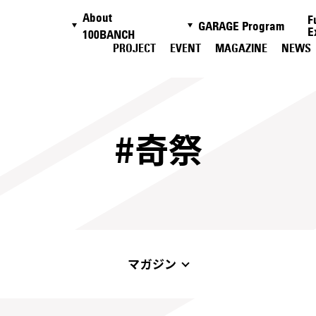
About
F
GARAGE Program
E
100BANCH
PROJECT
EVENT
MAGAZINE
NEWS
#奇祭
マガジン