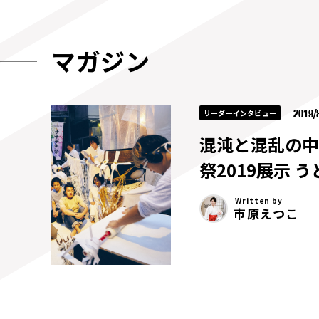
マガジン
2019/8
リーダーインタビュー
混沌と混乱の中
祭2019展示 
Written by
市原えつこ