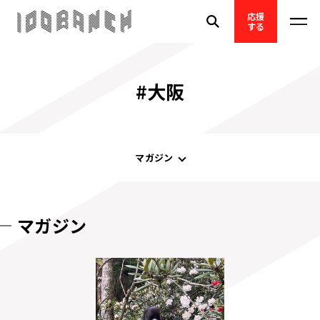
応援
する
#大阪
マガジン
マガジン