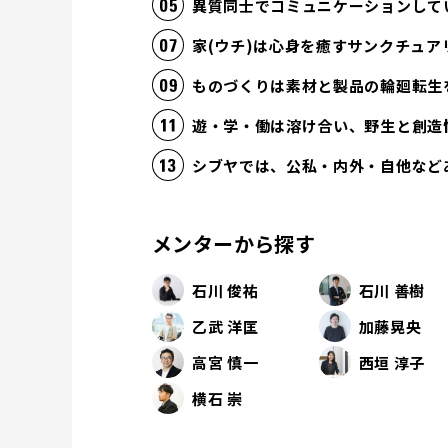
異質同士でコミュニケーションして
家(ウチ)は心身を癒すサンクチュア
ものづくりは素材と製品の輪廻転生
遊・学・働は溶け合い、野生と創造
シブヤでは、公私・内外・自他など
メンターから探す
石川 俊祐
石川 善樹
乙武 洋匡
加藤晃央
高宮 慎一
西垣 淳子
横石 崇