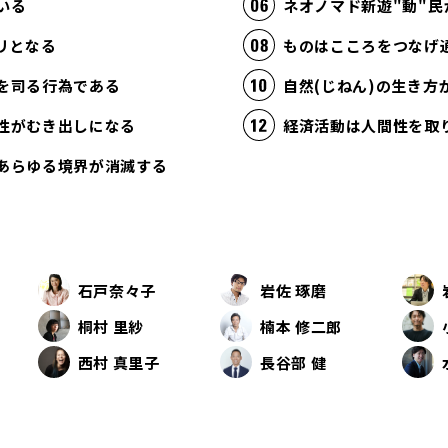
いる
ネオノマド新遊"動"民
リとなる
ものはこころをつなげ
を司る行為である
自然(じねん)の生き
性がむき出しになる
あらゆる境界が消滅する
石戸奈々子
岩佐 琢磨
桐村 里紗
楠本 修二郎
西村 真里子
長谷部 健