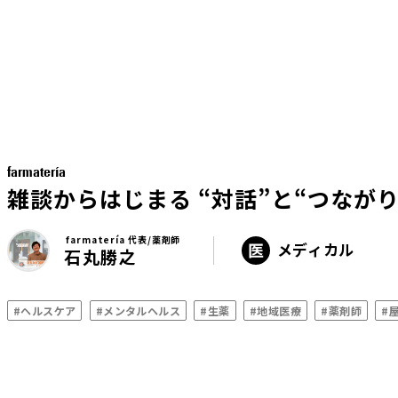
farmatería
雑談からはじまる “対話”と“つなが
farmatería 代表/薬剤師
メディカル
石丸勝之
#ヘルスケア
#メンタルヘルス
#生薬
#地域医療
#薬剤師
#