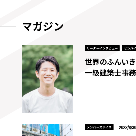
マガジン
リーダーインタビュー
センパ
世界のふんいき
一級建築士事務
2022/8/3
メンバーズボイス