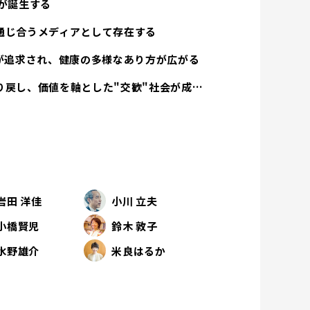
が誕生する
通じ合うメディアとして存在する
方が追求され、健康の多様なあり方が広がる
経済活動は人間性を取り戻し、価値を軸とした"交歓"社会が成立する
岩田 洋佳
小川 立夫
小橋賢児
鈴木 敦子
水野雄介
米良はるか