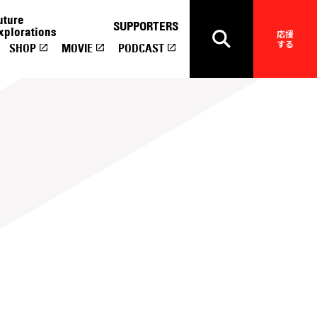
uture
SUPPORTERS
xplorations
応援
する
SHOP
MOVIE
PODCAST