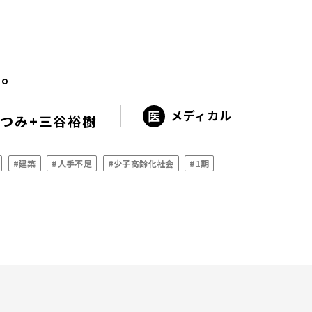
を。
メディカル
つみ+三谷裕樹
#建築
#人手不足
#少子高齢化社会
#1期