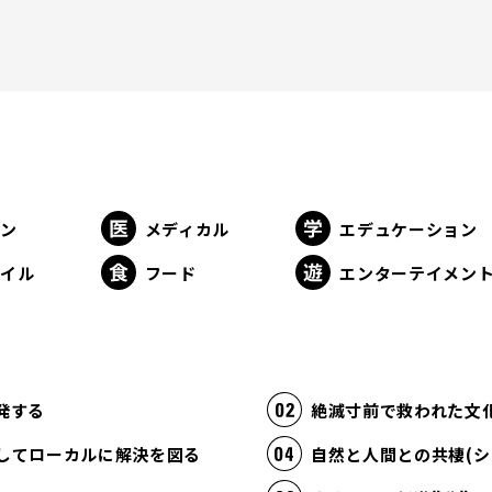
ョン
メディカル
エデュケーション
タイル
フード
エンターテイメン
発する
絶滅寸前で救われた文
してローカルに解決を図る
自然と人間との共棲(シ