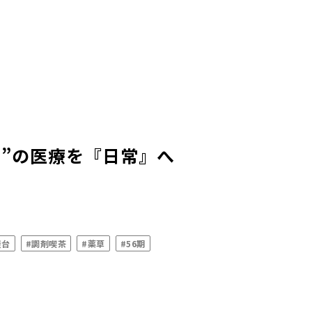
り”の医療を『日常』へ
屋台
#調剤喫茶
#薬草
#56期