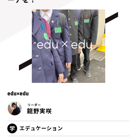
edu×edu
リーダー
龍野実咲
エデュケーション