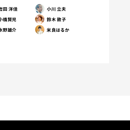
岩田 洋佳
小川 立夫
小橋賢児
鈴木 敦子
水野雄介
米良はるか