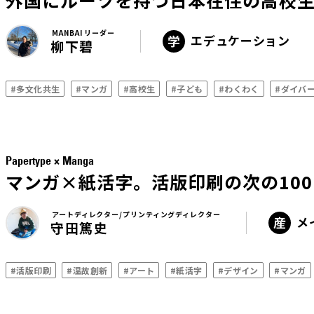
外国にルーツを持つ日本在住の高校
MANBAI リーダー
エデュケーション
柳下碧
#多文化共生
#マンガ
#高校生
#子ども
#わくわく
#ダイバ
Papertype × Manga
マンガ×紙活字。活版印刷の次の100
アートディレクター/プリンティングディレクター
メ
守田篤史
#活版印刷
#温故創新
#アート
#紙活字
#デザイン
#マンガ