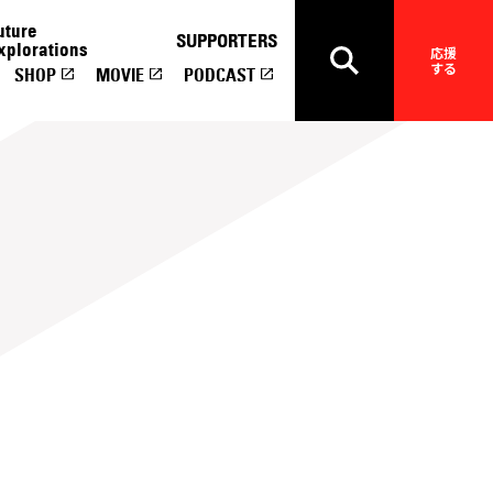
uture
SUPPORTERS
xplorations
応援
する
SHOP
MOVIE
PODCAST