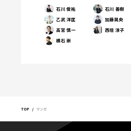
石川 俊祐
石川 善樹
乙武 洋匡
加藤晃央
高宮 慎一
西垣 淳子
横石 崇
TOP
マンガ