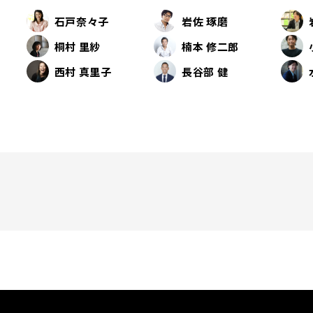
石戸奈々子
岩佐 琢磨
桐村 里紗
楠本 修二郎
西村 真里子
長谷部 健