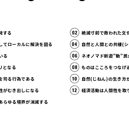
発する
絶滅寸前で救われた文
してローカルに解決を図る
自然と人間との共棲(シ
いる
ネオノマド新遊"動"民
リとなる
ものはこころをつなげ
を司る行為である
自然(じねん)の生き
性がむき出しになる
あらゆる境界が消滅する