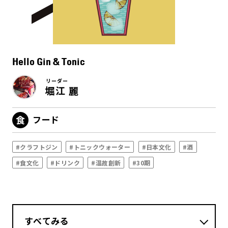
Hello Gin & Tonic
リーダー
堀江 麗
フード
#クラフトジン
#トニックウォーター
#日本文化
#酒
#食文化
#ドリンク
#温故創新
#30期
すべてみる