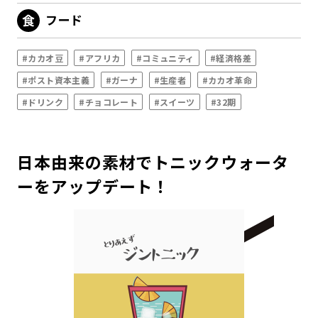
フード
#カカオ豆
#アフリカ
#コミュニティ
#経済格差
#ポスト資本主義
#ガーナ
#生産者
#カカオ革命
#ドリンク
#チョコレート
#スイーツ
#32期
日本由来の素材でトニックウォータ
ーをアップデート！