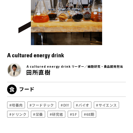
A cultured energy drink
A cultured energy drink リーダー／細胞研究・食品開発担当
田所直樹
フード
#培養肉
#フードテック
#DIY
#バイオ
#サイエンス
#ドリンク
#栄養
#研究者
#SF
#68期