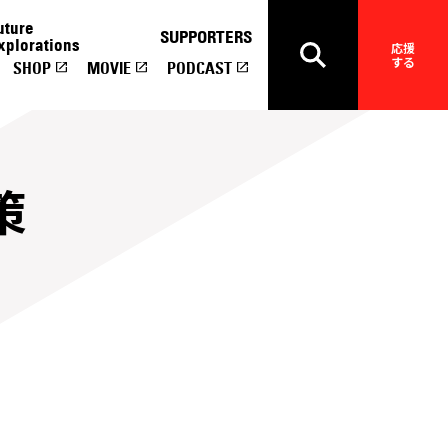
uture
SUPPORTERS
xplorations
応援
する
SHOP
MOVIE
PODCAST
策