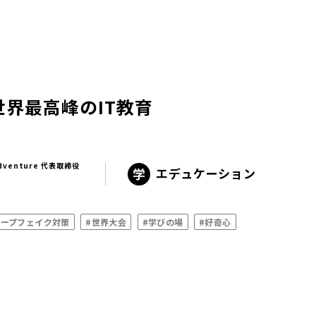
世界最高峰のIT教育
Adventure 代表取締役
エデュケーション
ィープフェイク対策
#世界大会
#学びの場
#好奇心