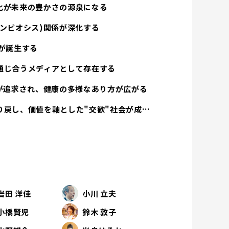
化が未来の豊かさの源泉になる
ンビオシス)関係が深化する
が誕生する
通じ合うメディアとして存在する
方が追求され、健康の多様なあり方が広がる
経済活動は人間性を取り戻し、価値を軸とした"交歓"社会が成立する
岩田 洋佳
小川 立夫
小橋賢児
鈴木 敦子