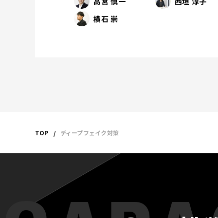
高宮 慎一
西垣 淳子
横石 崇
TOP
ディープフェイク対策