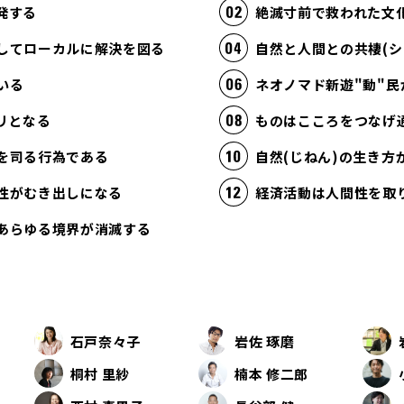
発する
絶滅寸前で救われた文
してローカルに解決を図る
自然と人間との共棲(シ
いる
ネオノマド新遊"動"民
リとなる
ものはこころをつなげ
を司る行為である
自然(じねん)の生き
性がむき出しになる
あらゆる境界が消滅する
石戸奈々子
岩佐 琢磨
桐村 里紗
楠本 修二郎