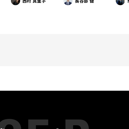
西村 真里子
長谷部 健