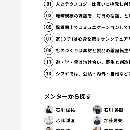
人とテクノロジーは互いに挑発し創
地球規模の課題を「毎日の宿題」と
異質同士でコミュニケーションして
家(ウチ)は心身を癒すサンクチュア
ものづくりは素材と製品の輪廻転生
遊・学・働は溶け合い、野生と創造
シブヤでは、公私・内外・自他など
メンターから探す
石川 俊祐
石川 善樹
乙武 洋匡
加藤晃央