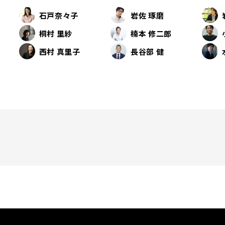
石戸奈々子
岩佐 琢磨
桐村 里紗
楠本 修二郎
西村 真里子
長谷部 健