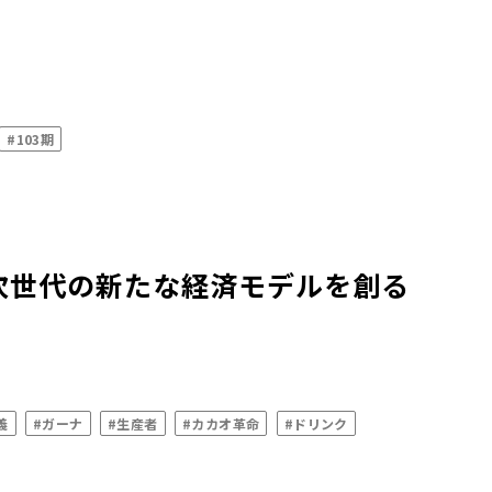
#103期
次世代の新たな経済モデルを創る
義
#ガーナ
#生産者
#カカオ革命
#ドリンク