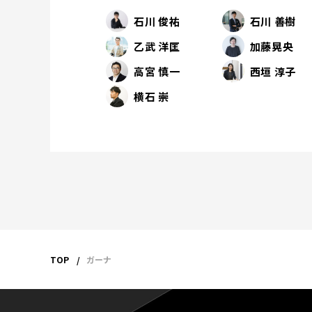
石川 俊祐
石川 善樹
乙武 洋匡
加藤晃央
高宮 慎一
西垣 淳子
横石 崇
TOP
ガーナ