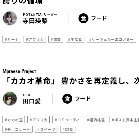
誇りの循環
POTƐNTIA. リーダー
フード
寺田瑛梨
#ガーナ
#アフリカ
#農業
#生産者
#サーキュラーエコノミー
Mpraeso Project
「カカオ革命」 豊かさを再定義し、
CEO
フード
田口愛
#カカオ豆
#アフリカ
#コミュニティ
#経済格差
#ポスト資本主
#チョコレート
#スイーツ
#32期