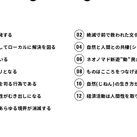
発する
絶滅寸前で救われた文
してローカルに解決を図る
自然と人間との共棲(シ
いる
ネオノマド新遊"動"民
リとなる
ものはこころをつなげ
を司る行為である
自然(じねん)の生き
性がむき出しになる
あらゆる境界が消滅する