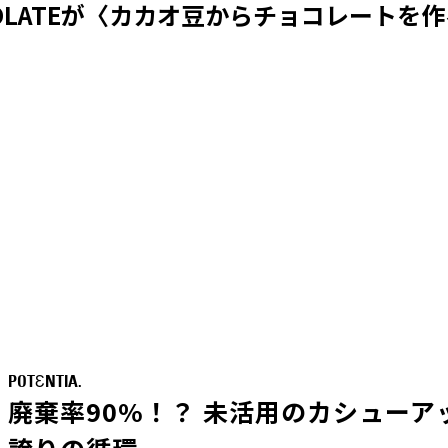
OCOLATEが〈カカオ豆からチョコレート
POTƐNTIA.
廃棄率90%！？ 未活用のカシュー