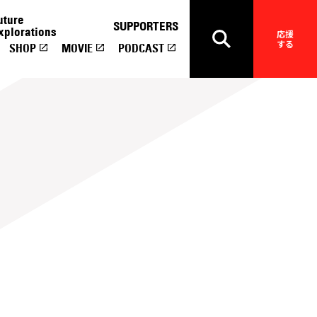
uture
SUPPORTERS
xplorations
応援
する
SHOP
MOVIE
PODCAST