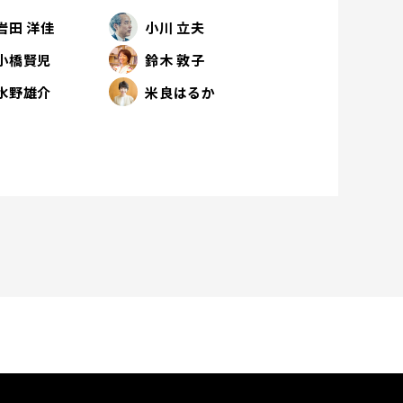
岩田 洋佳
小川 立夫
小橋賢児
鈴木 敦子
水野雄介
米良はるか