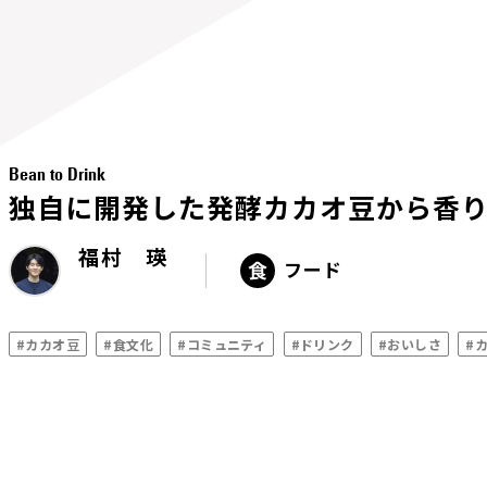
Bean to Drink
独自に開発した発酵カカオ豆から香
福村 瑛
フード
#カカオ豆
#食文化
#コミュニティ
#ドリンク
#おいしさ
#