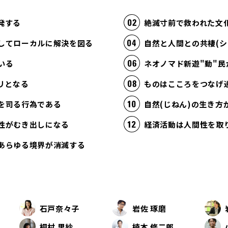
発する
絶滅寸前で救われた文
してローカルに解決を図る
自然と人間との共棲(シ
いる
ネオノマド新遊"動"民
リとなる
ものはこころをつなげ
を司る行為である
自然(じねん)の生き
性がむき出しになる
あらゆる境界が消滅する
石戸奈々子
岩佐 琢磨
桐村 里紗
楠本 修二郎