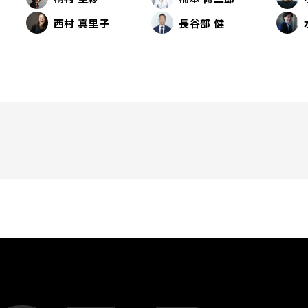
西村 真里子
長谷部 健