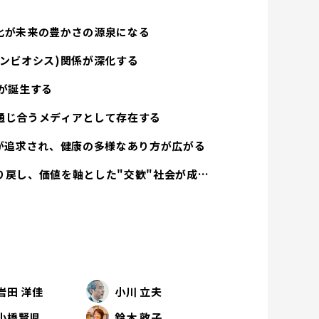
化が未来の豊かさの源泉になる
ンビオシス)関係が深化する
が誕生する
通じ合うメディアとして存在する
方が追求され、健康の多様なあり方が広がる
経済活動は人間性を取り戻し、価値を軸とした"交歓"社会が成立する
岩田 洋佳
小川 立夫
小橋賢児
鈴木 敦子