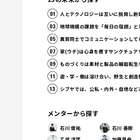
人とテクノロジーは互いに挑発し創
地球規模の課題を「毎日の宿題」と
異質同士でコミュニケーションして
家(ウチ)は心身を癒すサンクチュア
ものづくりは素材と製品の輪廻転生
遊・学・働は溶け合い、野生と創造
シブヤでは、公私・内外・自他など
メンターから探す
石川 俊祐
石川 善樹
乙武 洋匡
加藤晃央