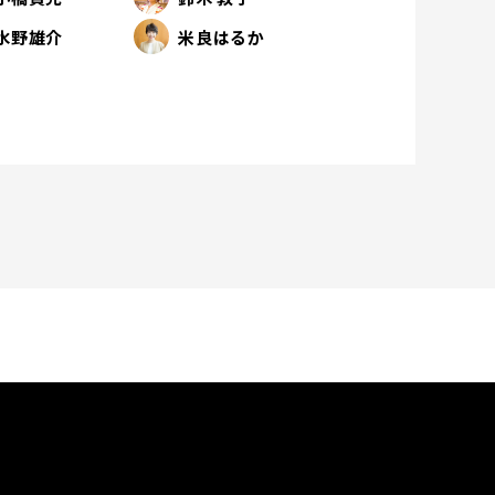
水野雄介
米良はるか