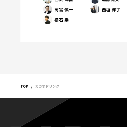
高宮 慎一
西垣 淳子
横石 崇
TOP
カカオドリンク