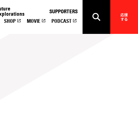
uture
SUPPORTERS
xplorations
応援
する
SHOP
MOVIE
PODCAST