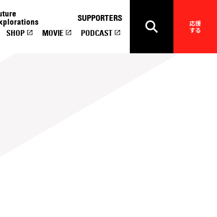
uture
SUPPORTERS
xplorations
応援
する
SHOP
MOVIE
PODCAST