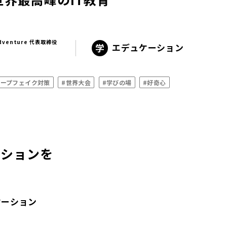
Adventure 代表取締役
エデュケーション
ィープフェイク対策
#世界大会
#学びの場
#好奇心
ーションを
！
ケーション