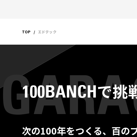
TOP
エドテック
で挑
100BANCH
次の100年をつくる、百の