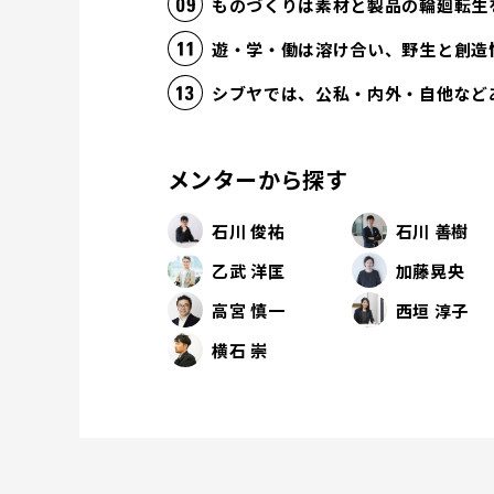
ものづくりは素材と製品の輪廻転生
遊・学・働は溶け合い、野生と創造
シブヤでは、公私・内外・自他など
メンターから探す
石川 俊祐
石川 善樹
乙武 洋匡
加藤晃央
高宮 慎一
西垣 淳子
横石 崇