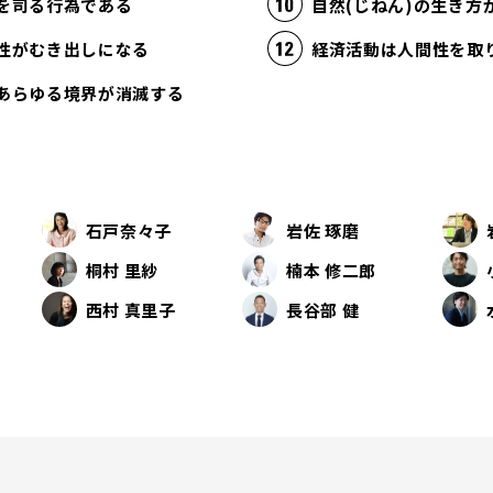
を司る行為である
自然(じねん)の生き
性がむき出しになる
あらゆる境界が消滅する
石戸奈々子
岩佐 琢磨
桐村 里紗
楠本 修二郎
西村 真里子
長谷部 健