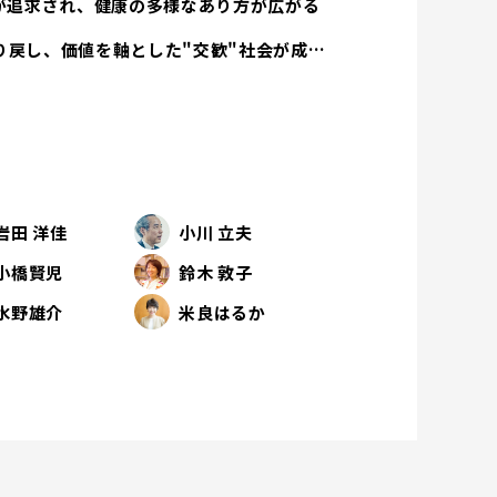
方が追求され、健康の多様なあり方が広がる
経済活動は人間性を取り戻し、価値を軸とした"交歓"社会が成立する
岩田 洋佳
小川 立夫
小橋賢児
鈴木 敦子
水野雄介
米良はるか