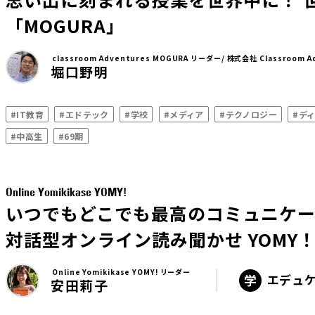
「MOGURA」
classroom Adventures MOGURA リーダー/ 株式会社 Classroom 
堀口野明
#IT教育
#エドテック
#学校
#メディア
#テクノロジー
#デ
#中高生
#69期
Online Yomikikase YOMY!
いつでもどこでも最高のコミュニケ
対話型オンライン読み聞かせ YOMY
Online Yomikikase YOMY! リーダー
エデュ
安田莉子