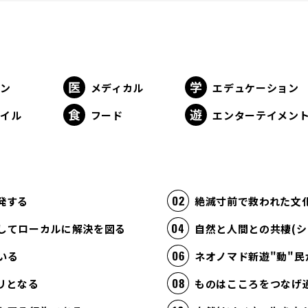
ョン
メディカル
エデュケーション
タイル
フード
エンターテイメン
発する
絶滅寸前で救われた文
してローカルに解決を図る
自然と人間との共棲(シ
いる
ネオノマド新遊"動"民
リとなる
ものはこころをつなげ