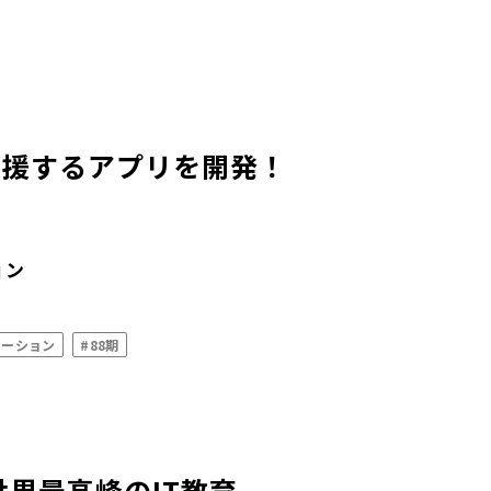
支援するアプリを開発！
ョン
ケーション
#88期
世界最高峰のIT教育