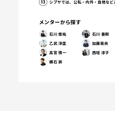
シブヤでは、公私・内外・自他など
メンターから探す
石川 俊祐
石川 善樹
乙武 洋匡
加藤晃央
高宮 慎一
西垣 淳子
横石 崇