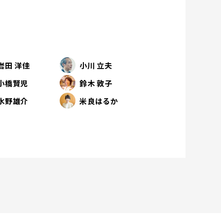
岩田 洋佳
小川 立夫
小橋賢児
鈴木 敦子
水野雄介
米良はるか