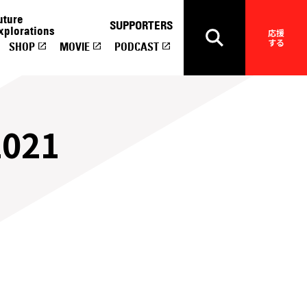
uture
SUPPORTERS
xplorations
応援
する
SHOP
MOVIE
PODCAST
021