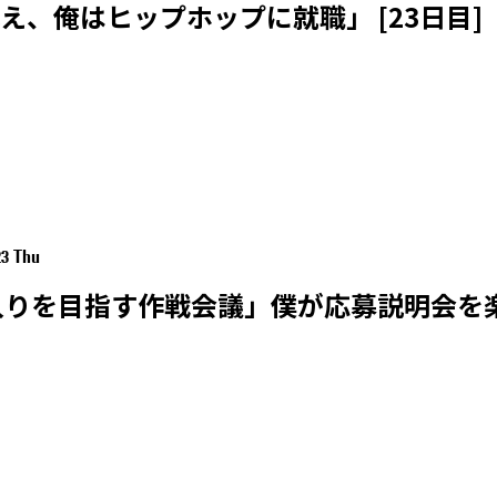
え、俺はヒップホップに就職」 [23日目]
23 Thu
H入りを目指す作戦会議」僕が応募説明会を楽