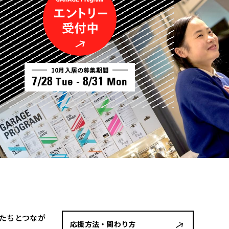
10月入居の募集期間
7/28
8/31
Tue -
Mon
者たちとつなが
応援方法・関わり方