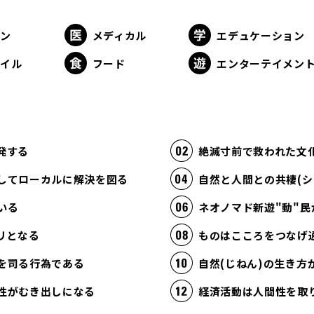
ョン
メディカル
エデュケーション
タイル
フード
エンターテイメン
発する
絶滅寸前で救われた文
してローカルに解決を図る
自然と人間との共棲(シ
いる
ネオノマド新遊"動"民
リとなる
ものはこころをつなげ
を司る行為である
自然(じねん)の生き
性がむき出しになる