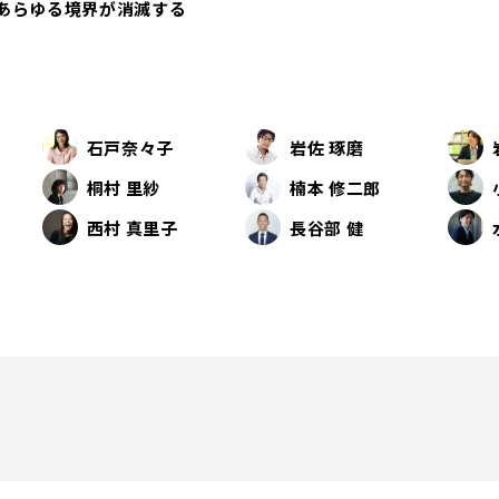
あらゆる境界が消滅する
石戸奈々子
岩佐 琢磨
桐村 里紗
楠本 修二郎
西村 真里子
長谷部 健