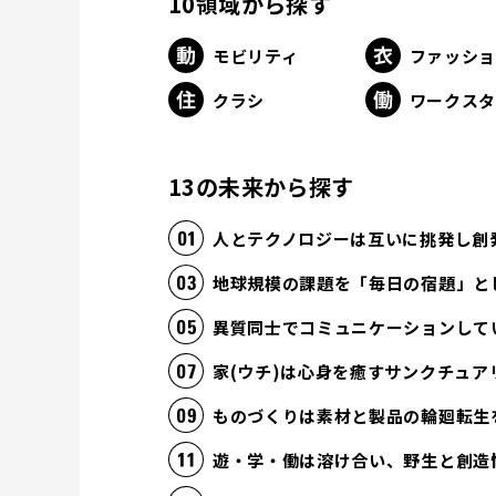
10領域から探す
モビリティ
ファッシ
クラシ
ワークス
13の未来から探す
人とテクノロジーは互いに挑発し創
地球規模の課題を「毎日の宿題」と
異質同士でコミュニケーションして
家(ウチ)は心身を癒すサンクチュア
ものづくりは素材と製品の輪廻転生
遊・学・働は溶け合い、野生と創造