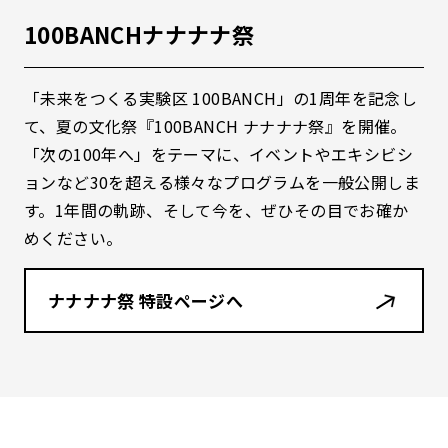
100BANCHナナナナ祭
「未来をつくる実験区
100BANCH
」の
1
周年を記念し
て、夏の文化祭『
100BANCH
ナナナナ祭』を開催。
「次の
100
年へ」をテーマに、イベントやエキシビシ
ョンなど
30
を超える様々なプログラムを一般公開しま
す。
1
年間の軌跡、そして今を、ぜひその目でお確か
めください。
ナナナナ祭 特設ページへ