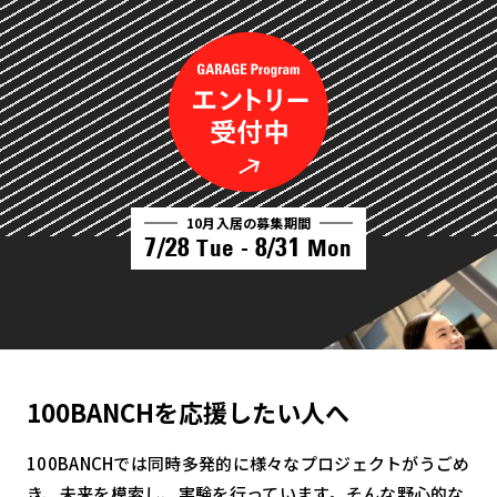
10月入居の募集期間
7/28
8/31
Tue -
Mon
100BANCHを応援したい人へ
100BANCHでは同時多発的に様々なプロジェクトがうごめ
き、未来を模索し、実験を行っています。そんな野心的な